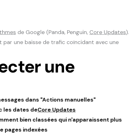
ithmes
de Google (Panda, Penguin,
Core Updates
).
t par une baisse de trafic coïncidant avec une
cter une
s messages dans "Actions manuelles"
c les dates de
Core Updates
mment bien classées qui n'apparaissent plus
 de pages indexées