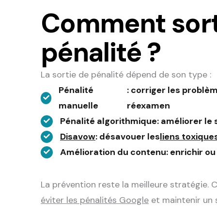
Comment sort
pénalité ?
La sortie de pénalité dépend de son type :
Pénalité
: corriger les probl
manuelle
réexamen
Pénalité algorithmique
: améliorer le
Disavow
: désavouer les
liens toxique
Amélioration du contenu
: enrichir o
La prévention reste la meilleure stratégie.
éviter les pénalités Google
et maintenir un 