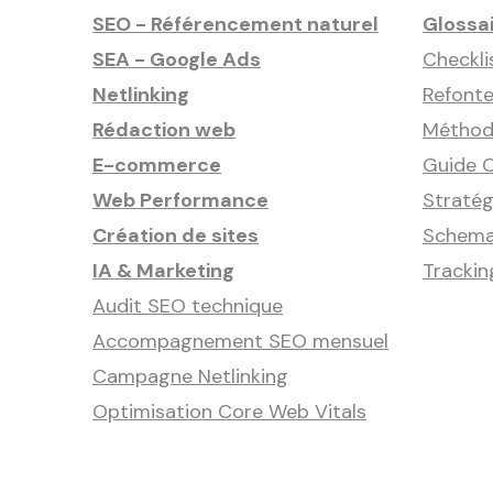
SEO - Référencement naturel
Glossa
SEA - Google Ads
Checkli
Netlinking
Refonte
Rédaction web
Méthode
E-commerce
Guide C
Web Performance
Stratég
Création de sites
Schema
IA & Marketing
Tracki
Audit SEO technique
Accompagnement SEO mensuel
Campagne Netlinking
Optimisation Core Web Vitals