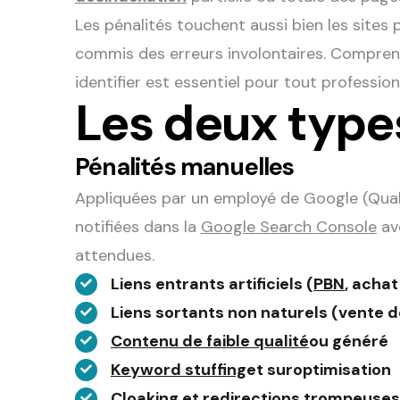
Les pénalités touchent aussi bien les sites 
commis des erreurs involontaires. Comprendr
identifier est essentiel pour tout professio
Les deux type
Pénalités manuelles
Appliquées par un employé de Google (Quali
notifiées dans la
Google Search Console
ave
attendues.
Liens entrants artificiels (
PBN
, achat
Liens sortants non naturels (vente de
Contenu de faible qualité
ou généré
Keyword stuffing
et suroptimisation
Cloaking et redirections trompeuses