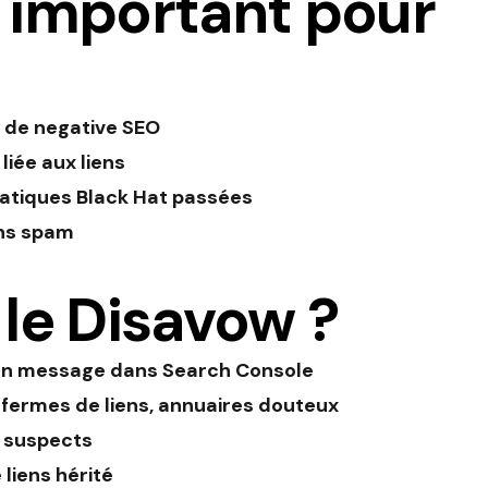
t important pour
 de negative SEO
liée aux liens
pratiques Black Hat passées
ens spam
 le Disavow ?
u un message dans Search Console
, fermes de liens, annuaires douteux
s suspects
 liens hérité