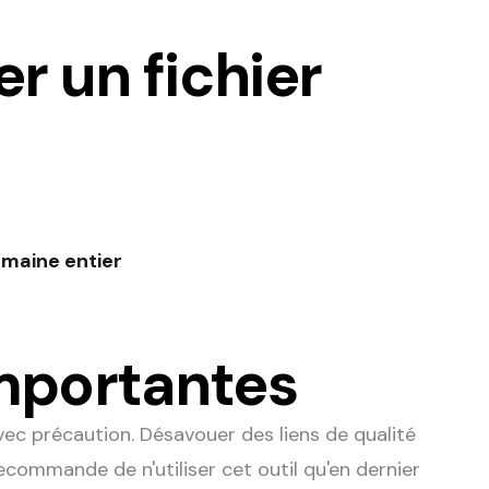
 un fichier
maine entier
mportantes
avec précaution. Désavouer des liens de qualité
ecommande de n'utiliser cet outil qu'en dernier