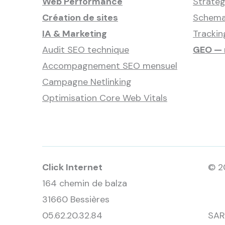
Web Performance
Stratég
Création de sites
Schema
IA & Marketing
Tracki
Audit SEO technique
GEO — 
Accompagnement SEO mensuel
Campagne Netlinking
Optimisation Core Web Vitals
Click Internet
© 2
164 chemin de balza
31660 Bessières
05.62.20.32.84
SAR