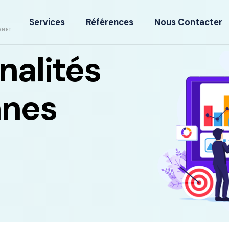
Services
Références
Nous Contacter
RNET
énalités
nnes