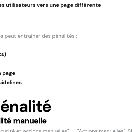
les utilisateurs vers une page différente
s peut entraîner des pénalités :
ts)
a page
idelines
énalité
ité manuelle
urité et actions manuelles" → "Actions manuelles". Si u