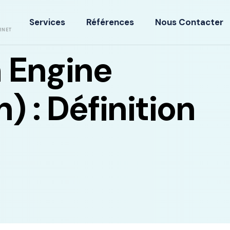
Services
Références
Nous Contacter
RNET
 Engine
) : Définition