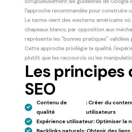
scrupuleusement les guidelines de Google e
l'approche recommandée pour construire une
Le terme vient des westerns américains où 
chapeaux blancs, par opposition aux méchan
représente les "bonnes pratiques" validées 
Cette approche privilégie la qualité, l'expéri
plutôt que les raccourcis ou les manipulati
Les principes
SEO
Contenu de
: Créer du contenu
qualité
utilisateurs
Expérience utilisateur
: Optimiser la n
Backlinks naturels
: Obtenir des lien