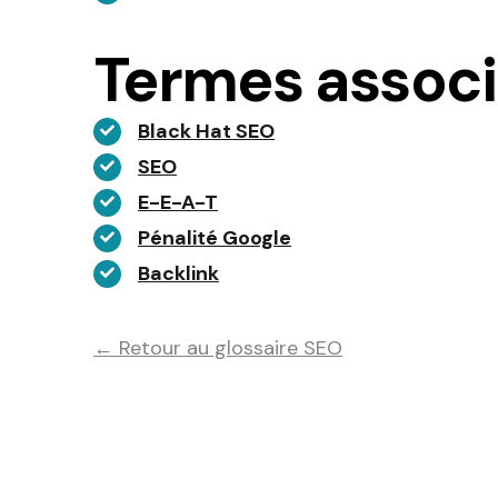
Termes assoc
Black Hat SEO
SEO
E-E-A-T
Pénalité Google
Backlink
← Retour au glossaire SEO