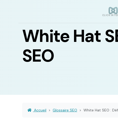
CLICK INTE
White Hat SE
SEO
Accueil
Glossaire SEO
White Hat SEO : Déf