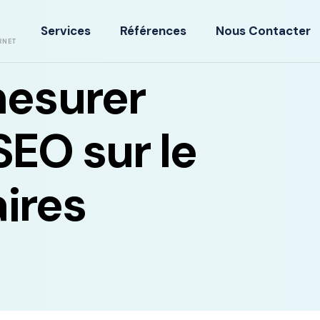
Services
Références
Nous Contacter
RNET
esurer
SEO sur le
aires