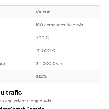
Valeur
150 demandes de devis
500 €
75 000 €
ne)
24 000 €/an
212%
u trafic
 en équivalent Google Ads :
 dans
Search Console