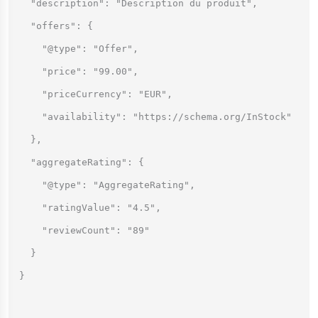
  "description": "Description du produit",

  "offers": {

    "@type": "Offer",

    "price": "99.00",

    "priceCurrency": "EUR",

    "availability": "https://schema.org/InStock"

  },

  "aggregateRating": {

    "@type": "AggregateRating",

    "ratingValue": "4.5",

    "reviewCount": "89"

  }

}
