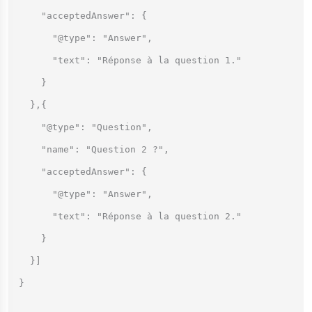
    "acceptedAnswer": {

      "@type": "Answer",

      "text": "Réponse à la question 1."

    }

  },{

    "@type": "Question",

    "name": "Question 2 ?",

    "acceptedAnswer": {

      "@type": "Answer",

      "text": "Réponse à la question 2."

    }

  }]

}
