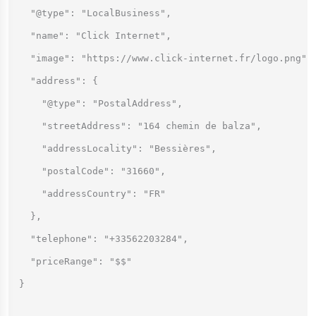
  "@type": "LocalBusiness",

  "name": "Click Internet",

  "image": "https://www.click-internet.fr/logo.png",

  "address": {

    "@type": "PostalAddress",

    "streetAddress": "164 chemin de balza",

    "addressLocality": "Bessières",

    "postalCode": "31660",

    "addressCountry": "FR"

  },

  "telephone": "+33562203284",

  "priceRange": "$$"

}
