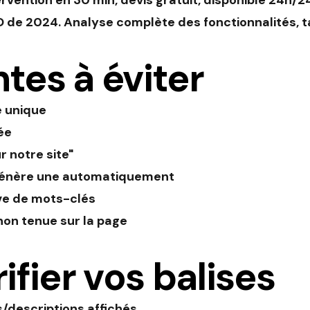
tervention en 30 min, devis gratuit, disponible 24h/
 de 2024. Analyse complète des fonctionnalités, tari
tes à éviter
e unique
ée
r notre site"
 génère une automatiquement
ive de mots-clés
non tenue sur la page
ifier vos balises
les/descriptions affichés