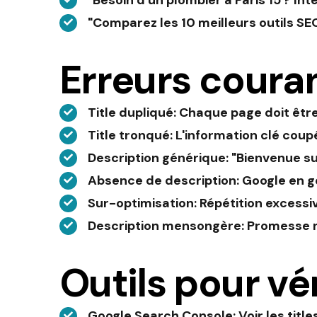
"Besoin d'un plombier à Paris 15 ? In
"Comparez les 10 meilleurs outils SEO
Erreurs couran
Title dupliqué
: Chaque page doit êtr
Title tronqué
: L'information clé coup
Description générique
: "Bienvenue su
Absence de description
: Google en
Sur-optimisation
: Répétition excess
Description mensongère
: Promesse 
Outils pour vér
Google Search Console
: Voir les tit