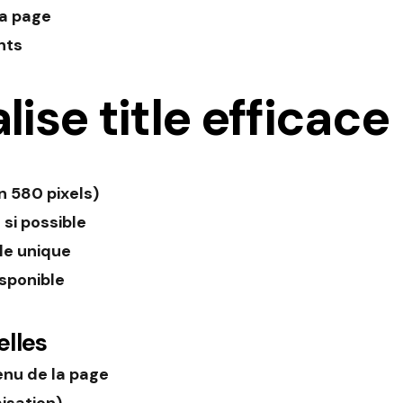
la page
nts
ise title efficace
n 580 pixels)
 si possible
tle unique
disponible
elles
enu de la page