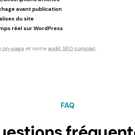
fichage avant publication
alises du site
emps réel sur WordPress
O on-page
et notre
audit SEO complet
.
FAQ
uestions fréquent