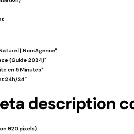
isation)
nt
 Naturel | NomAgence"
ace (Guide 2024)"
ite en 5 Minutes"
nt 24h/24"
eta description 
on 920 pixels)