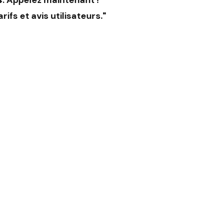
24. Appelez maintenant !"
fs et avis utilisateurs."