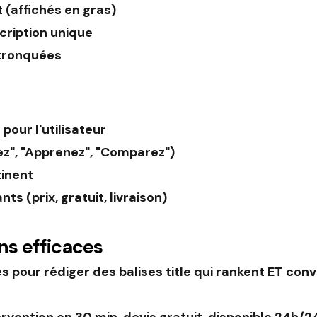
t (affichés en gras)
cription unique
s tronquées
pour l'utilisateur
rez", "Apprenez", "Comparez")
tinent
s (prix, gratuit, livraison)
ns efficaces
 pour rédiger des balises title qui rankent ET con