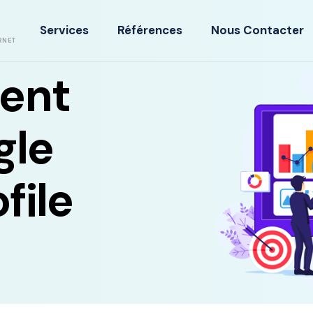
Services
Références
Nous Contacter
RNET
ent
gle
file