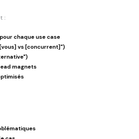
t :
 pour chaque use case
[vous] vs [concurrent]")
ternative")
 lead magnets
optimisés
roblématiques
de cas