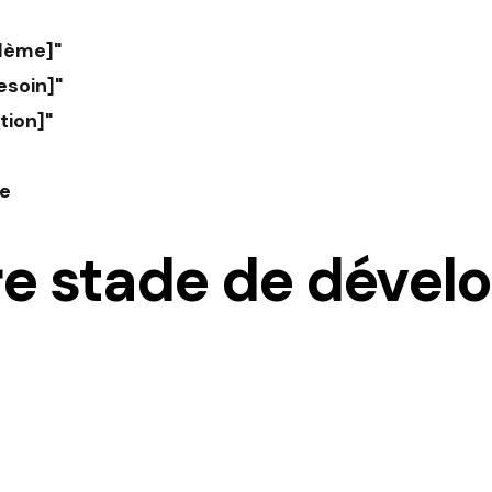
lème]"
besoin]"
tion]"
he
re stade de déve