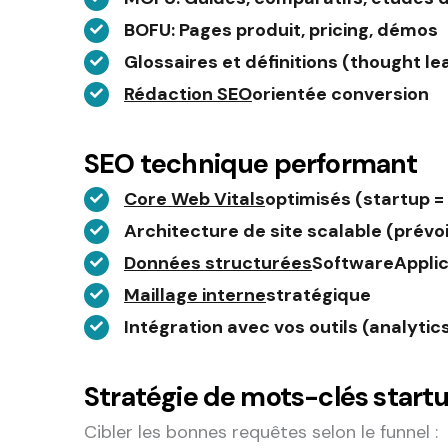
BOFU
: Pages produit, pricing, démos
Glossaires et définitions (thought le
Rédaction SEO
orientée conversion
SEO technique performant
Core Web Vitals
optimisés (startup =
Architecture de site scalable (prévoi
Données structurées
SoftwareApplic
Maillage interne
stratégique
Intégration avec vos outils (analytic
Stratégie de mots-clés start
Cibler les bonnes requêtes selon le funnel :