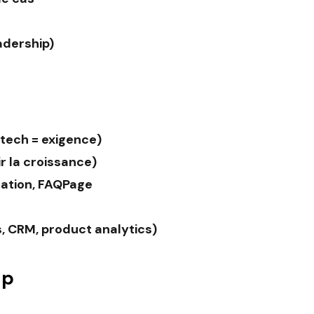
adership)
 tech = exigence)
r la croissance)
ation, FAQPage
s, CRM, product analytics)
up