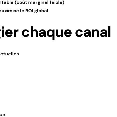
table (coût marginal faible)
maximise le ROI global
gier chaque canal
ctuelles
nue