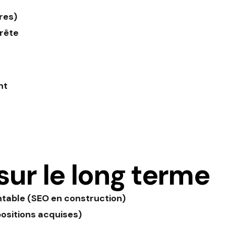
res)
rrête
nt
ur le long terme
ntable (SEO en construction)
positions acquises)