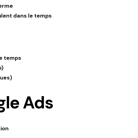
terme
ulent dans le temps
le temps
b)
ques)
gle Ads
tion