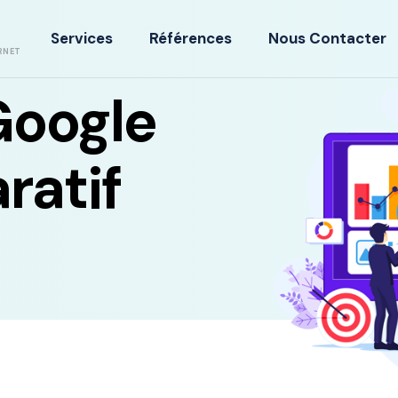
Services
Références
Nous Contacter
RNET
Google
ratif