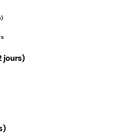
n)
rs
 jours)
s)