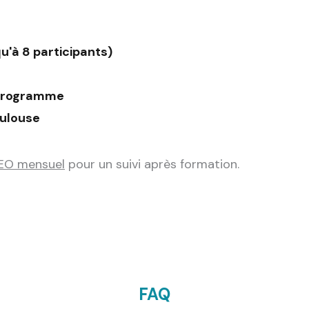
qu'à 8 participants)
 programme
oulouse
EO mensuel
pour un suivi après formation.
FAQ