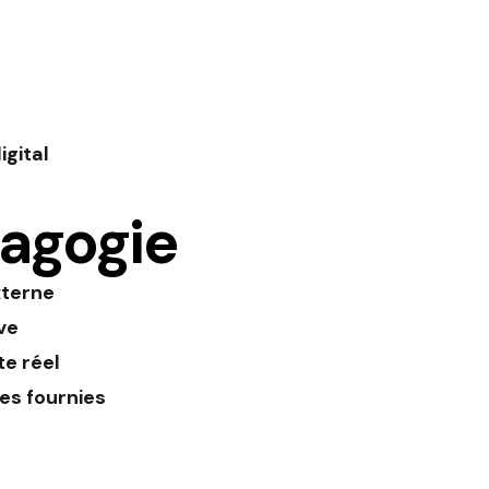
igital
agogie
xterne
ve
te réel
es fournies