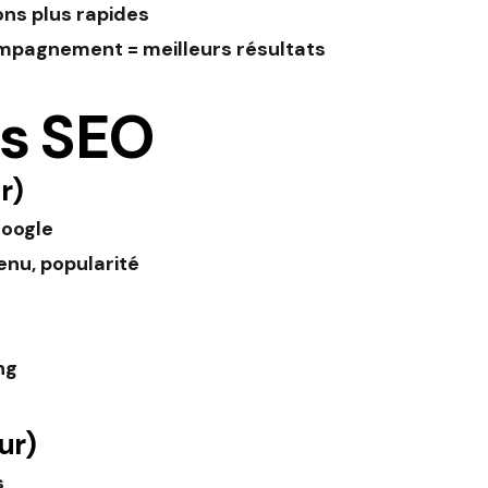
ons plus rapides
ompagnement = meilleurs résultats
ns SEO
r)
oogle
tenu, popularité
ng
ur)
s