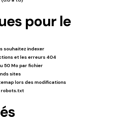
 (0.0 à 1.0)
ues pour le
s souhaitez indexer
ctions et les erreurs 404
u 50 Mo par fichier
ands sites
temap lors des modifications
 robots.txt
iés