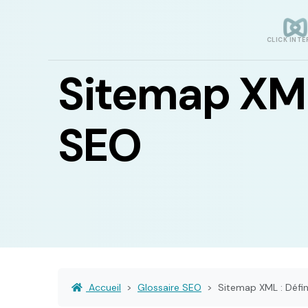
CLICK INTE
Sitemap XML 
SEO
Accueil
Glossaire SEO
Sitemap XML : Défin